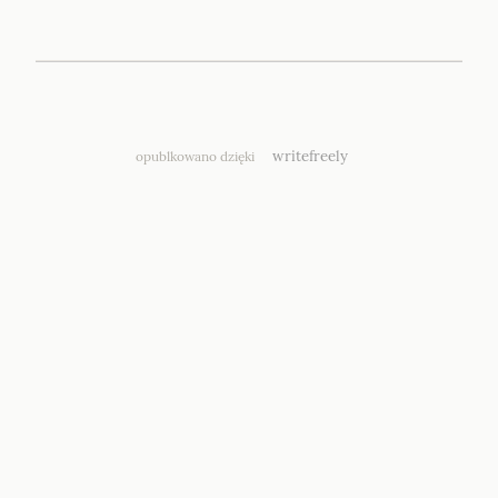
writefreely
opublkowano dzięki