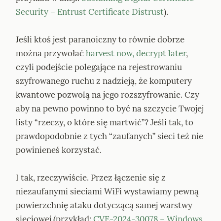
Security – Entrust Certificate Distrust
).
Jeśli ktoś jest paranoiczny to równie dobrze 
można przywołać 
harvest now, decrypt later
, 
czyli podejście polegające na rejestrowaniu 
szyfrowanego ruchu z nadzieją, że komputery 
kwantowe pozwolą na jego rozszyfrowanie. Czy 
aby na pewno powinno to być na szczycie Twojej 
listy “rzeczy, o które się martwić”? Jeśli tak, to 
prawdopodobnie z tych “zaufanych” sieci też nie 
powinieneś korzystać.
I tak, rzeczywiście. Przez łączenie się z 
niezaufanymi sieciami WiFi wystawiamy pewną 
powierzchnię ataku dotyczącą samej warstwy 
sieciowej (przykład: 
CVE-2024-30078 – Windows 