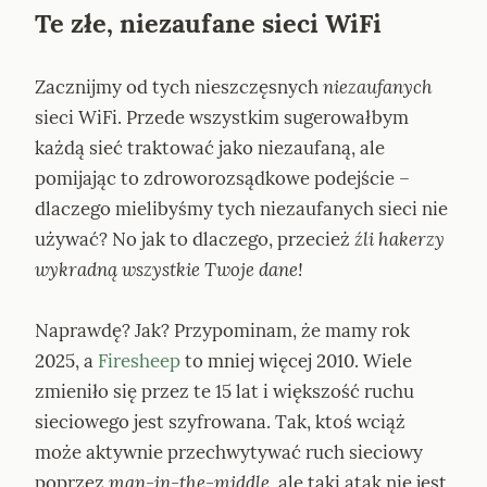
Te złe, niezaufane sieci WiFi
Zacznijmy od tych nieszczęsnych 
niezaufanych
sieci WiFi. Przede wszystkim sugerowałbym 
każdą sieć traktować jako niezaufaną, ale 
pomijając to zdroworozsądkowe podejście – 
dlaczego mielibyśmy tych niezaufanych sieci nie 
używać? No jak to dlaczego, przecież 
źli hakerzy 
wykradną wszystkie Twoje dane!
Naprawdę? Jak? Przypominam, że mamy rok 
2025, a 
Firesheep
 to mniej więcej 2010. Wiele 
zmieniło się przez te 15 lat i większość ruchu 
sieciowego jest szyfrowana. Tak, ktoś wciąż 
może aktywnie przechwytywać ruch sieciowy 
poprzez 
man-in-the-middle
, ale taki atak nie jest 