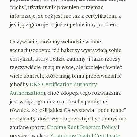
“cichy”, użytkownik powinien otrzymać 
informację, że coś jest nie tak z certyfikatem, a 
jeśli ją zignoruje to już zupełnie inny problem.
Oczywiście, możemy wchodzić w inne 
scenariusze typu “źli hakerzy wystawiają sobie 
certyfikat, który będzie zaufany” i takie rzeczy 
rzeczywiście  mają miejsce, ale istnieje również 
wiele kontroli, które mają temu przeciwdziałać 
(choćby 
DNS Certification Authority 
Authorization
), choć adopcja tego rozwiązania 
jest wciąż ograniczona. Trzeba pamiętać 
również, że jeśli jakieś CA wystawia “podejrzane” 
certyfikaty, dość szybko przestaje być domyślnie 
zaufane (patrz: 
Chrome Root Program Policy
 i 
przykład w akcji: 
Sustaining Digital Certificate 