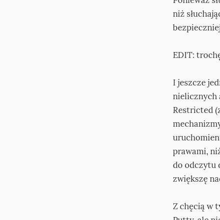
niż słuchają
bezpiecznie
EDIT: trochę
I jeszcze je
nielicznych 
Restricted 
mechanizmy
uruchomienie
prawami, ni
do odczytu d
zwiększę na
Z chęcią w t
Putty, ale ni