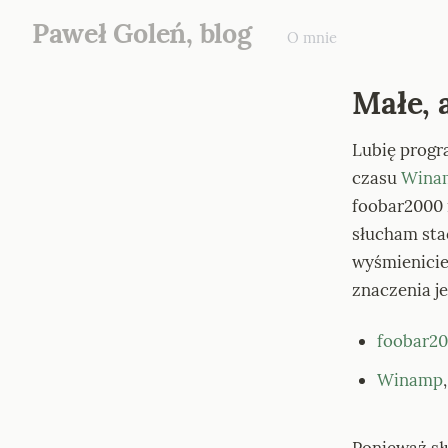
Paweł Goleń, blog
O mnie
Małe, 
Lubię progra
czasu 
Wina
foobar2000 
słucham stac
wyśmienicie
znaczenia j
foobar2
Winamp
,
Ponieważ słu