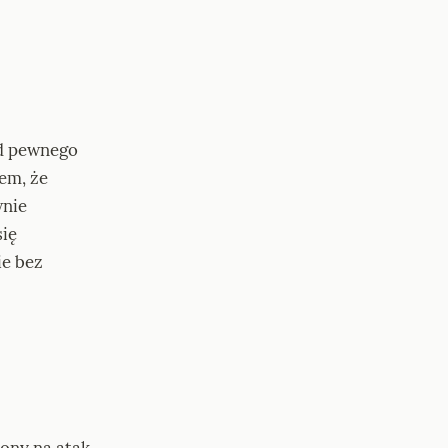
d pewnego 
iem, że 
nie 
ię 
e bez 
ony na atak, 