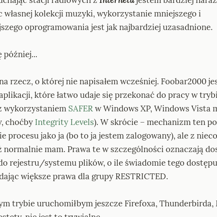
c własnej kolekcji muzyki, wykorzystanie mniejszego i 
jszego oprogramowania jest jak najbardziej uzasadnione.
 później...
dna rzecz, o której nie napisałem wcześniej. Foobar2000 jes
aplikacji, które łatwo udaje się przekonać do pracy w trybi
(z wykorzystaniem 
SAFER
 w Windows XP, Windows Vista m
, choćby 
Integrity Levels
). W skrócie – mechanizm ten po
 procesu jako ja (bo to ja jestem zalogowany), ale z niec
ż normalnie mam. Prawa te w szczególności oznaczają dos
o rejestru/systemu plików, o ile świadomie tego dostępu 
dając większe prawa dla grupy RESTRICTED.
ym trybie uruchomiłbym jeszcze Firefoxa, Thunderbirda, M
estety, nie jest to trywialne...