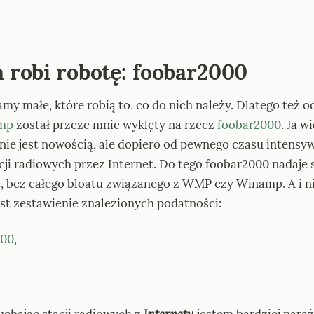
a robi robotę: foobar2000
my małe, które robią to, co do nich należy. Dlatego też o
mp
 został przeze mnie wyklęty na rzecz 
foobar2000
. Ja w
nie jest nowością, ale dopiero od pewnego czasu intensyw
ji radiowych przez Internet. Do tego foobar2000 nadaje s
, bez całego bloatu związanego z WMP czy Winamp. A i ni
est zestawienie znalezionych podatności:
000
,
chając stacji radiowych z 
Internetu
 jestem bardziej naraż