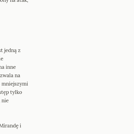
t jedną z 
e 
a inne 
zwala na 
o mniejszymi 
tęp tylko 
nie 
irandę i 