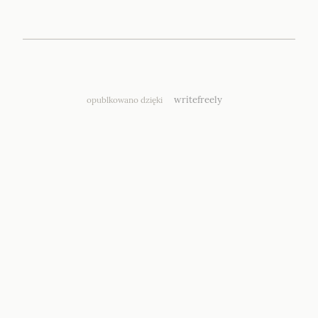
writefreely
opublkowano dzięki